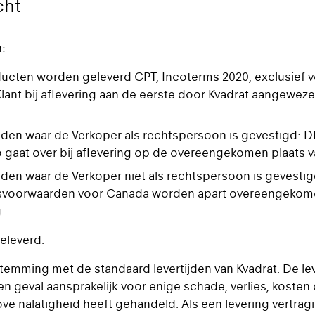
cht
n:
ducten worden geleverd CPT, Incoterms 2020, exclusief
lant bij aflevering aan de eerste door Kvadrat aangewez
nden waar de Verkoper als rechtspersoon is gevestigd: 
gaat over bij aflevering op de overeengekomen plaats 
nden waar de Verkoper niet als rechtspersoon is gevesti
orwaarden voor Canada worden apart overeengekomen. H
g
eleverd.
ming met de standaard levertijden van Kvadrat. De levertij
n geval aansprakelijk voor enige schade, verlies, kosten 
grove nalatigheid heeft gehandeld. Als een levering vertra