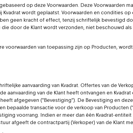
jn gebaseerd op deze Voorwaarden. Deze Voorwaarden make
bij Kvadrat wordt geplaatst. Voorwaarden en condities o
n geen kracht of effect, tenzij schriftelijk bevestigd do
g die door de Klant wordt verzonden, niet beschouwd als 
e voorwaarden van toepassing zijn op Producten, wordt de 
riftelijke aanvaarding van Kvadrat. Offertes van de Verkop
t de aanvaarding van de Klant heeft ontvangen en Kvadra
ur) heeft afgegeven ("Bevestiging"). De Bevestiging en 
 bepaalde transactie voor de verkoop van Producten ("C
tiging voorrang. Indien er meer dan één Kvadrat-entiteit
actuur afgeeft de contractpartij (Verkoper) van de Klant m