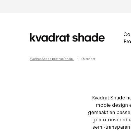
Co
Pro
Kvadrat Shade professionals
Overzicht
Kvadrat Shade he
mooie design e
gemaakt en passen 
gemotoriseerd ui
semi-transparant