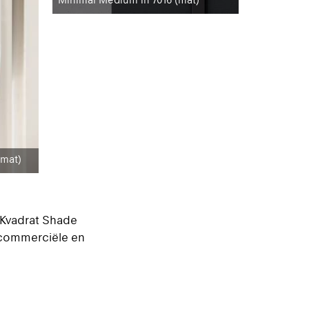
(mat)
 Kvadrat Shade
 commerciële en