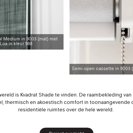
l Medium in 9003 (mat) met
 Loa in kleur 988
Semi-open cassette in 9003 
wereld is Kvadrat Shade te vinden. De raambekleding van
eel, thermisch en akoestisch comfort in toonaangevende
residentiële ruimtes over de hele wereld.