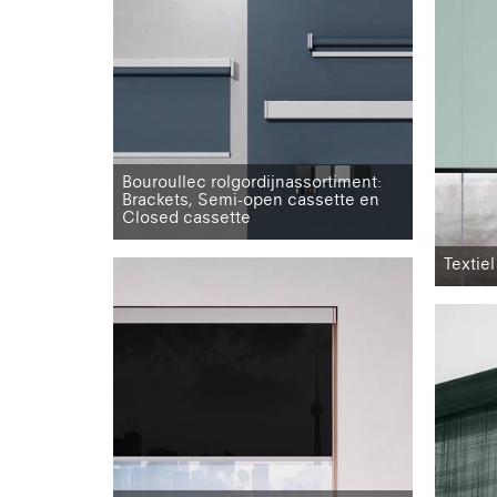
Bouroullec rolgordijnassortiment:
Brackets, Semi-open cassette en
Closed cassette
Textiel