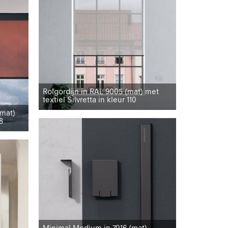
Rolgordijn in RAL 9005 (mat) met
textiel Silvretta in kleur 110
(mat)
8
Minimal Medium in 7016 (mat)