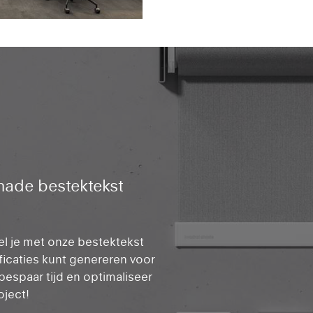
hade bestektekst
l je met onze bestektekst
icaties kunt genereren voor
bespaar tijd en optimaliseer
oject!