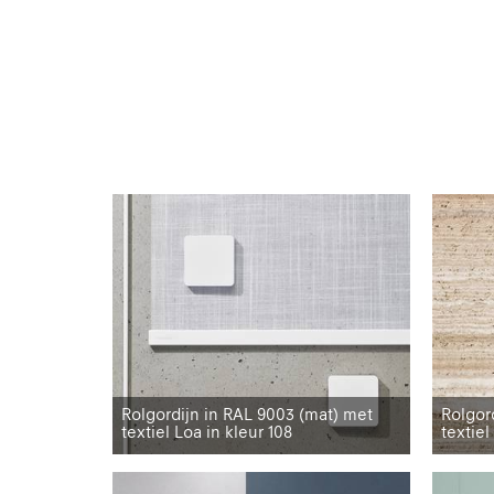
Rolgordijn in RAL 9003 (mat) met
Rolgor
textiel Loa in kleur 108
textiel