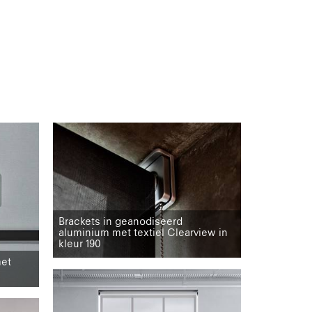
Brackets in geanodiseerd
aluminium met textiel Clearview in
kleur 190
met