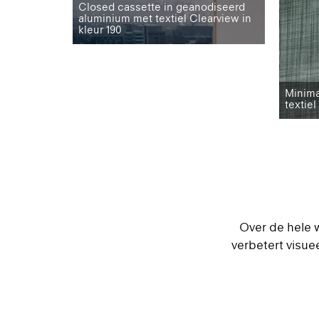
Closed cassette in geanodiseerd
aluminium met textiel Clearview in
kleur 190
Minima
textiel
Over de hele 
verbetert visu