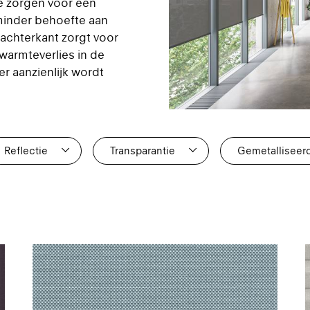
 ze zorgen voor een
minder behoefte aan
achterkant zorgt voor
 warmteverlies in de
r aanzienlijk wordt
Reflectie
Transparantie
Gemetalliseer
2
0
0
3
1
0
2
2
0
3
0
0
2
4
3