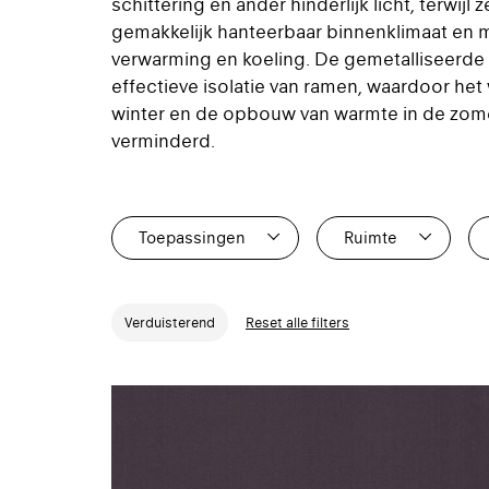
schittering en ander hinderlijk licht, terwijl
gemakkelijk hanteerbaar binnenklimaat en 
verwarming en koeling. De gemetalliseerde 
effectieve isolatie van ramen, waardoor het
winter en de opbouw van warmte in de zome
verminderd.
Toepassingen
Ruimte
2
1
Verduisterend
Reset alle filters
2
1
0
0