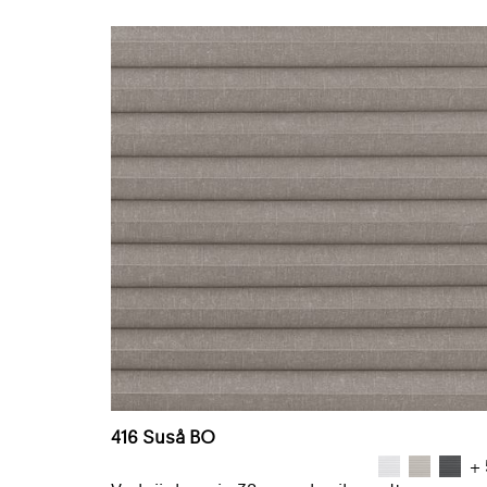
416 Suså BO
+ 