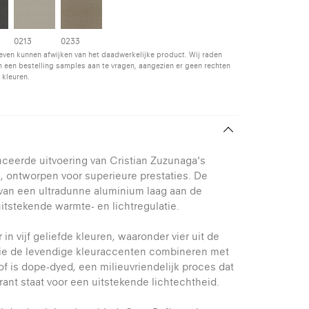
0213
0233
even kunnen afwijken van het daadwerkelijke product. Wij raden
 een bestelling samples aan te vragen, aangezien er geen rechten
 kleuren.
nceerde uitvoering van Cristian Zuzunaga's
, ontworpen voor superieure prestaties. De
n van een ultradunne aluminium laag aan de
uitstekende warmte- en lichtregulatie.
 in vijf geliefde kleuren, waaronder vier uit de
 die de levendige kleuraccenten combineren met
of is dope-dyed, een milieuvriendelijk proces dat
rant staat voor een uitstekende lichtechtheid.