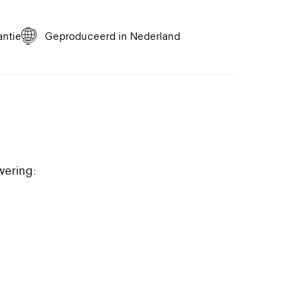
dijnen in goede staat te houden, is gemiddeld
fen met een plumeau voldoende. Mocht reiniging
ofessionele reiniging volgens onderstaande
antie
Geproduceerd in Nederland
lijk: Eventuele vouwen en kreukels kunnen door
ijde verwijderd worden. Strijkijzer op de
llen. Geen stoomstrijkijzer gebruiken. Het is van
stig en gelijkmatig worden bediend. Dit om
n te voorkomen.
wering: