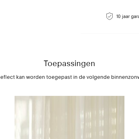
Om de gemetalliseerde gor
twee keer per jaar afstof
toch nodig zijn, dan is pr
10 jaar gar
reinigingsinstructie moge
licht strijken aan de kleurz
temperatuur van zijde inste
belang dat de gordijnen ru
beschadigingen en kreuke
Toepassingen
eflect kan worden toegepast in de volgende binnenzon