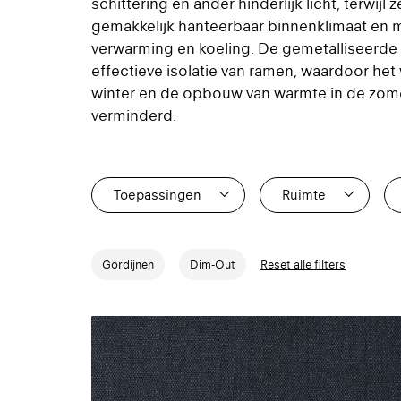
schittering en ander hinderlijk licht, terwijl
gemakkelijk hanteerbaar binnenklimaat en 
verwarming en koeling. De gemetalliseerde 
effectieve isolatie van ramen, waardoor het
winter en de opbouw van warmte in de zome
verminderd.
Toepassingen
Ruimte
0
0
Gordijnen
Dim-Out
Reset alle filters
0
0
1
0