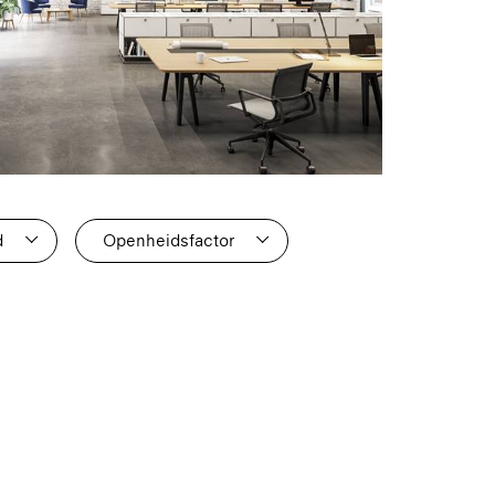
d
Openheidsfactor
1
0
0
0
0