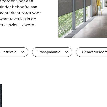
 ze zorgen voor een
minder behoefte aan
achterkant zorgt voor
 warmteverlies in de
r aanzienlijk wordt
Reflectie
Transparantie
Gemetalliseer
0
0
1
0
0
0
1
0
0
0
0
0
1
0
1