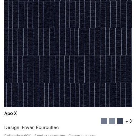
Apo X
+ 8
Design: Erwan Bouroullec
Reflectie ≥ 60% | Semi-transparant | Gemetalliseerd