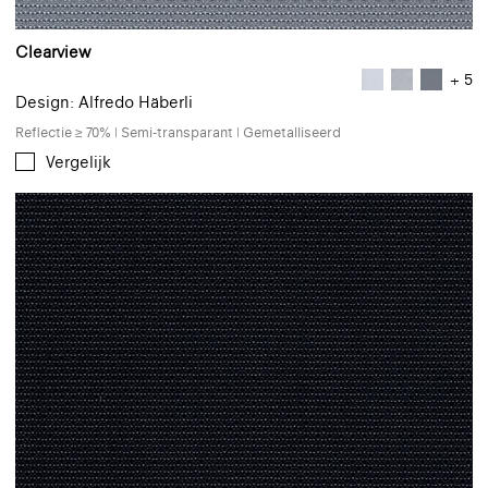
Clearview
+ 5
Design: Alfredo Häberli
Reflectie ≥ 70% | Semi-transparant | Gemetalliseerd
Vergelijk