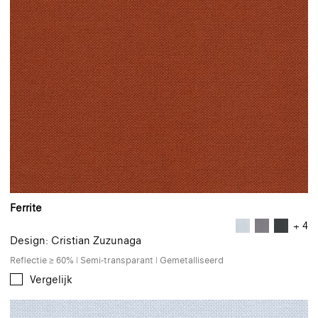
Ferrite
+ 4
Design: Cristian Zuzunaga
Reflectie ≥ 60% | Semi-transparant | Gemetalliseerd
Vergelijk