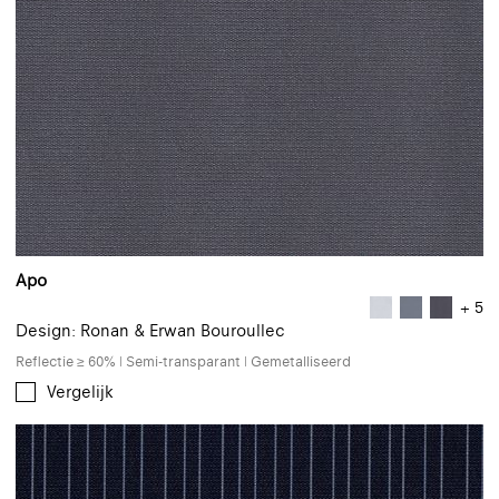
Apo
+ 5
Design: Ronan & Erwan Bouroullec
Reflectie ≥ 60% | Semi-transparant | Gemetalliseerd
Vergelijk