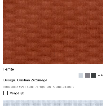
Ferrite
+ 4
Design: Cristian Zuzunaga
Reflectie ≥ 60% | Semi-transparant | Gemetalliseerd
Vergelijk