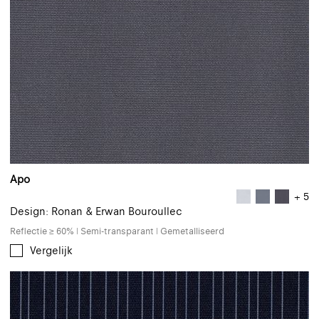
Apo
+ 5
Design: Ronan & Erwan Bouroullec
Reflectie ≥ 60% | Semi-transparant | Gemetalliseerd
Vergelijk