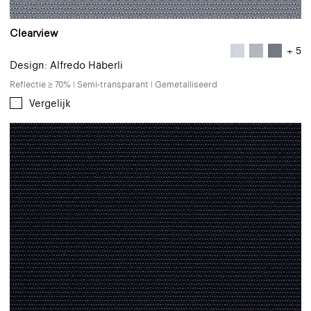
Clearview
+ 5
Design: Alfredo Häberli
Reflectie ≥ 70% | Semi-transparant | Gemetalliseerd
Vergelijk