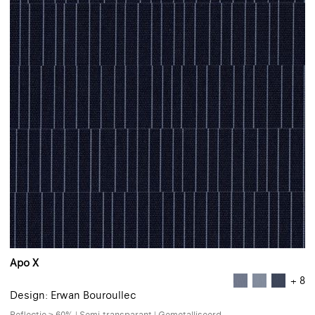
Apo X
+ 8
Design: Erwan Bouroullec
Reflectie ≥ 60% | Semi-transparant | Gemetalliseerd