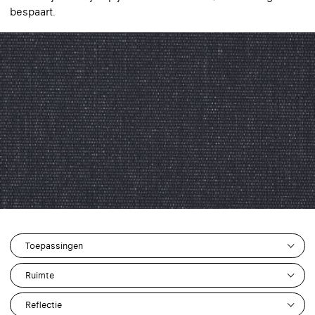
bespaart.
Toepassingen
2
Ruimte
0
2
Reflectie
0