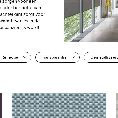
 ze zorgen voor een
minder behoefte aan
achterkant zorgt voor
 warmteverlies in de
r aanzienlijk wordt
Reflectie
Transparantie
Gemetalliseer
2
0
0
3
1
0
2
2
0
3
0
0
2
4
3