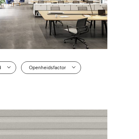
d
Openheidsfactor
3
4
1
0
0