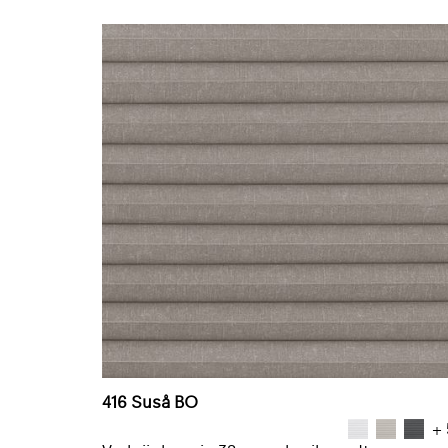
416 Suså BO
+ 