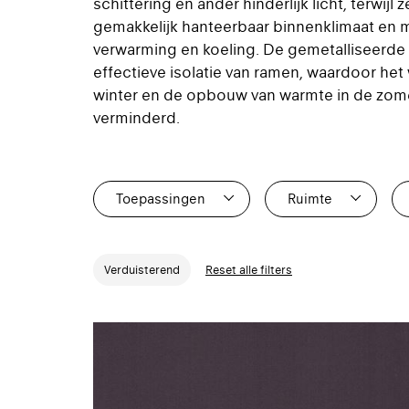
schittering en ander hinderlijk licht, terwijl
gemakkelijk hanteerbaar binnenklimaat en 
verwarming en koeling. De gemetalliseerde 
effectieve isolatie van ramen, waardoor het
winter en de opbouw van warmte in de zome
verminderd.
Toepassingen
Ruimte
2
1
Verduisterend
Reset alle filters
2
1
0
0