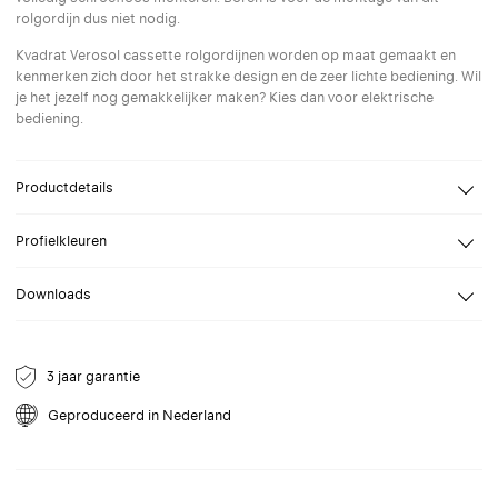
rolgordijn dus niet nodig.
Kvadrat Verosol cassette rolgordijnen worden op maat gemaakt en
kenmerken zich door het strakke design en de zeer lichte bediening. Wil
je het jezelf nog gemakkelijker maken? Kies dan voor elektrische
bediening.
Productdetails
Breedte
Van 60 tot 150 cm
Profielkleuren
Hoogte
Van 100 tot 200 cm
Selecteer een profielkleur naar keuze. Speciale (RAL) kleuren op
Bevestiging
Wand, Plafond
Downloads
aanvraag.
Bediening
Handbediening
Datablad R33
NL Datablad voor R33 mini cassette rolgordijn.
3 jaar garantie
Geanodiseerd
9001
9010
9016
Geproduceerd in Nederland
aluminium
Crèmewit
Reinwit
Verkeerswit