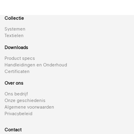
Reflectie 65% | Semi-transparant | Gemetalliseerd
Bekijk alle semi-transparante textielen voor rolgordijnen
Collectie
Systemen
Textielen
Downloads
Product specs
Handleidingen en Onderhoud
Certificaten
Over ons
Ons bedrijf
Onze geschiedenis
Algemene voorwaarden
Privacybeleid
Contact