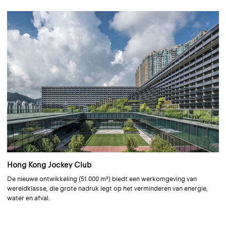
Reflectie 85% | Semi-transparant | Gemetalliseerd
Bekijk alle verduisterende textielen voor rolgordijnen
Silverscreen 203
De beste oplossing voor warmtewering en lichtregeling
+ 4
Reflectie 82% | Semi-transparant | Gemetalliseerd
Omniascreen 293
Geweldig uitzicht en uitstekende prestaties
+ 3
Reflectie 75% | Semi-transparant | Gemetalliseerd
Hong Kong Jockey Club
De nieuwe ontwikkeling (51.000 m²) biedt een werkomgeving van
849 Sølv
wereldklasse, die grote nadruk legt op het verminderen van energie,
Semi-transparant
water en afval.
+ 22