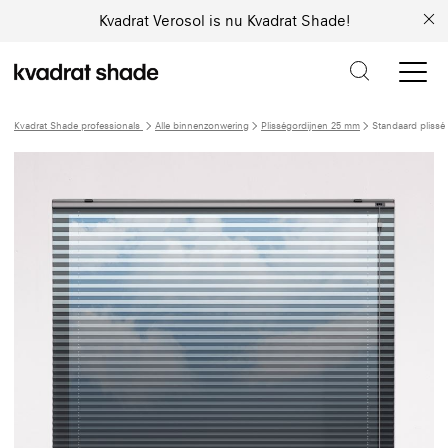
Kvadrat Verosol is nu Kvadrat Shade!
Kvadrat Shade professionals
Alle binnenzonwering
Plisségordijnen 25 mm
Standaard plissé