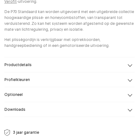
Verofit
-uitvoering.
De P70 Standaard kan worden uitgevoerd met een uitgebreide collectie
hoogwaardige plissé- en honeycombstoffen, van transparant tot
verduisterend. Zo kan het systeem worden afgestemd op de gewenste
mate van lichtregulering, privacy en isolatie.
Het plisségordijn is verkrijgbaar met optrekkoorden,
handgreepbediening of in een gemotoriseerde uitvoering.
Productdetails
Design
Kvadrat Shade
Profielkleuren
Breedte
Van 30 tot 290 cm
Selecteer een profielkleur naar keuze. Speciale (RAL) kleuren op
Hoogte
Van 20 tot 360 cm
Optioneel
aanvraag.
Bevestiging
Wand, Plafond
Verofit:
Downloads
Dankzij het Verofit-profiel wordt montage gemakkelijker. Het
Bediening
Koordrembediening,
plisségordijn is voorgemonteerd in een profiel en kan eenvoudig en
Handgreepbediening, Verofit
Datablad P70
zonder boren worden bevestigd.
Opties
Zonder boren, Profiel zijgeleiding,
NL Datablad voor P70 standaard plisségordijn.
Geanodiseerd
7016
9001
9005
9010
9016
Klik hier voor meer info
Draad zijgeleiding
3 jaar garantie
aluminium
Antraciet
Crèmewit
Gitzwart
Reinwit
Verkeerswit
grijs