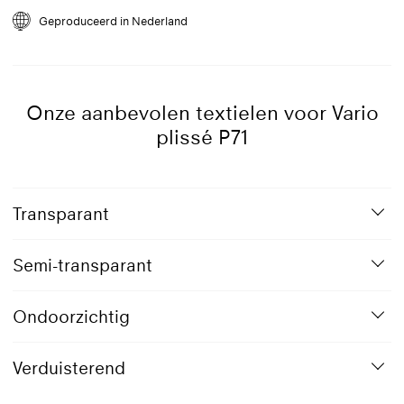
Opties
Zonder boren, Profiel zijgeleiding,
grijs
Draad zijgeleiding
Geproduceerd in Nederland
9016
Verkeerswit
Onze aanbevolen textielen voor Vario
plissé P71
Transparant
Semi-transparant
Ondoorzichtig
Verduisterend