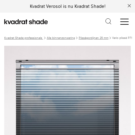
Kvadrat Verosol is nu Kvadrat Shade!
Kvadrat Shade professionals
Alle binnenzonwering
Plisségordijnen 25 mm
Vario plissé P71