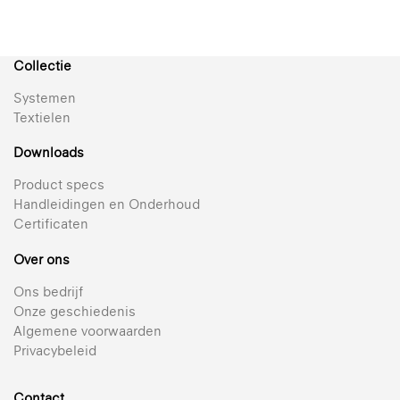
Collectie
Systemen
Textielen
Downloads
Product specs
Handleidingen en Onderhoud
Certificaten
816 Sky
Transparant doek
Over ons
812 Breeze
+ 21
Ons bedrijf
Semi-transparant gemetalliseerd textiel voor
Onze geschiedenis
Reflectie 44% | Transparant | Gemetalliseerd
plisségordijnen
Algemene voorwaarden
236 Satin
Privacybeleid
+ 21
Bekijk alle transparante textielen voor plisségordijnen 25 mm
Ondoorzichtig, ongemetalliseerd textiel
Reflectie 62% | Semi-transparant | Gemetalliseerd
427 Indus BO
+ 18
Contact