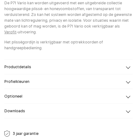
De P71 Vario kan worden uitgevoerd met een uitgebreide collectie
hoogwaardige plissé- en honeycombstoffen, van transparant tot
verduisterend. Zo kan het systeem worden afgestemd op de gewenste
mate van lichtregulering, privacy en isolatie. Voor situaties waarin niet
geboord kan of mag worden, is de P71 Vario ook verkrijgbaar als
Verofit
-uitvoering.
Het plisségordijn is verkrijgbaar met optrekkoorden of
handgreepbediening.
Productdetails
Design
Kvadrat Shade
Profielkleuren
Breedte
Van 30 tot 290 cm
Selecteer een profielkleur naar keuze. Speciale (RAL) kleuren op
Hoogte
Van 20 tot 300 cm
Optioneel
aanvraag.
Bevestiging
Wand, Plafond
Verofit:
Downloads
Dankzij het Verofit-profiel wordt montage gemakkelijker. Het
Bediening
Koordrembediening,
plisségordijn is voorgemonteerd in een profiel en kan eenvoudig en
Koordremmen aan een zijde,
Datablad P71
zonder boren worden bevestigd.
Handgreepbediening, Verofit,
NL Datablad voor P71 vario plisségordijn.
Geanodiseerd
1019
7016
9001
9005
9010
Klik hier voor meer info
Frameless
3 jaar garantie
aluminium
Grijsbeige
Antraciet
Crèmewit
Gitzwart
Reinwit