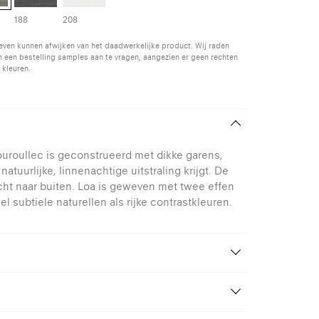
188
208
even kunnen afwijken van het daadwerkelijke product. Wij raden
 een bestelling samples aan te vragen, aangezien er geen rechten
 kleuren.
uroullec is geconstrueerd met dikke garens,
natuurlijke, linnenachtige uitstraling krijgt. De
zicht naar buiten. Loa is geweven met twee effen
 subtiele naturellen als rijke contrastkleuren.
Ronan & Erwan Bouroullec
Trevira CS