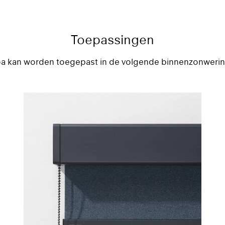
er na verloop van tijd aan d
GREENGUARD Gold c
Ga nooit aan de losse drade
verergeren. Mocht dit optr
Toepassingen
met een schaar.
oa kan worden toegepast in de volgende binnenzonwerin