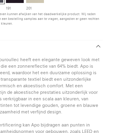
191
201
even kunnen afwijken van het daadwerkelijke product. Wij raden
 een bestelling samples aan te vragen, aangezien er geen rechten
 kleuren.
ouroullec heeft een elegante geweven look met
die een zonnereflectie van 64% biedt. Apo is
ceerd, waardoor het een duurzame oplossing is
-transparante textiel biedt een uitzonderlijke
hermisch en akoestisch comfort. Met een
ijn de akoestische prestaties uitzonderlijk voor
is verkrijgbaar in een scala aan kleuren, van
 tinten tot levendige gouden, groene en blauwe
rzaamheid met verfijnd design.
rtificering kan Apo bijdragen aan punten in
aamheidsnormen voor gebouwen, zoals LEED en