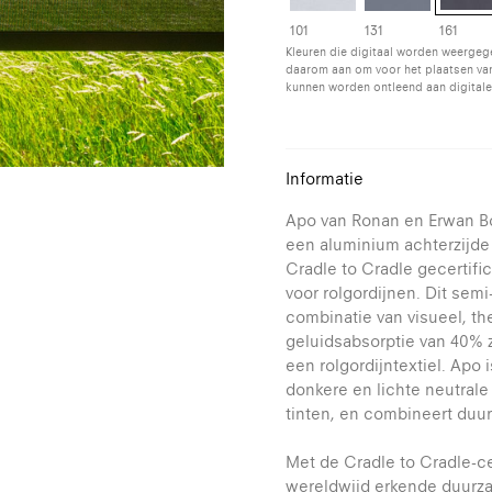
101
131
161
Kleuren die digitaal worden weergeg
daarom aan om voor het plaatsen van
kunnen worden ontleend aan digitale
Informatie
Apo van Ronan en Erwan B
een aluminium achterzijde 
Cradle to Cradle gecertifi
voor rolgordijnen. Dit semi
combinatie van visueel, t
geluidsabsorptie van 40% z
een rolgordijntextiel. Apo 
donkere en lichte neutrale
tinten, en combineert duu
Met de Cradle to Cradle-ce
wereldwijd erkende duurz